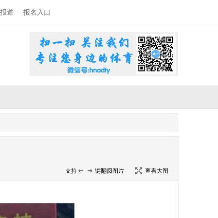
报道
报名入口
支持
键翻阅图片
查看大图