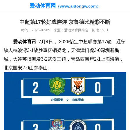
爱动体育网
（www.aidongw.com）
中超第17轮好戏连连 京鲁德比精彩不断
时间：2026-07-05 来源：爱动体育网综合 阅读：931
爱动体育讯
7月4日， 2026怡宝中超联赛第17轮，辽宁
铁人楠波湾3-1战胜重庆铜梁龙，天津津门虎3-0深圳新鹏
城，大连英博海发3-2武汉三镇，青岛西海岸2-1上海海港，
北京国安2-0山东泰山。