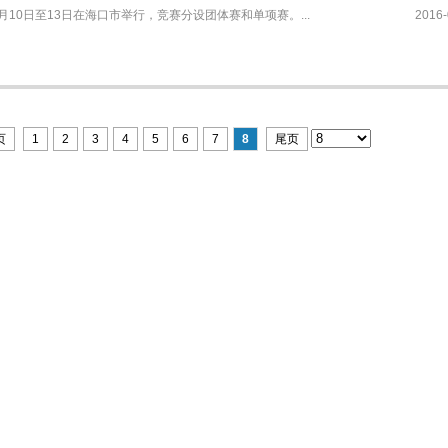
6月10日至13日在海口市举行，竞赛分设团体赛和单项赛。...
2016-
页
1
2
3
4
5
6
7
8
尾页