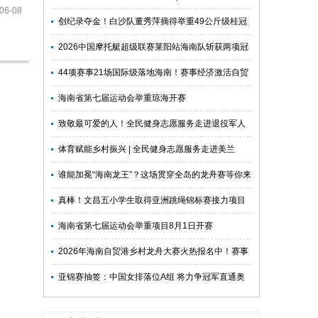
06-08
单
创纪录夺金！白沙队董秀萍摘得举重49公斤级桂冠
2026中国摩托艇超级联赛莱阳站海南队斩获两项冠
军
44项赛事21场国际级落地海南！赛事经济激活自贸
港文体旅消费新动能
海南省第七届运动会举重琼海开赛
致敬最可爱的人！全民健身志愿服务走进退役军人
社区
体育赋能乡村振兴 | 全民健身志愿服务走进美兰
谁能加冕“海南龙王”？这场贯穿全岛的龙舟赛等你来
战！
真棒！文昌五小学生取得亚洲跳绳锦标赛接力项目
冠军
海南省第七届运动会举重项目8月1日开赛
2026年海南自贸港乡村龙舟大赛火热报名中！赛事
总奖金100万元
亚锦赛抽签：中国女排落位A组 将力争冠军直通奥
运会