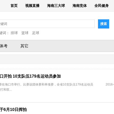
首页
视频直播
海南三大球
海南竞体
全民健身
键词：
排球
篮球
足球
体考
其它
口开拍 10支队伍179名运动员参加
标赛在海口市举行。比赛设团体赛和单项赛，全省10支队伍179名运动员
2016-
和双...
于6月10日挥拍