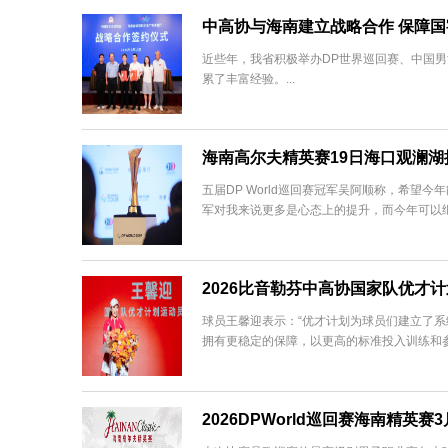
中高协与海南建立战略合作 保障
近些年，我省积极举办DP世界巡回赛、中国
累了丰富经验。...
海南高尔夫精英赛19日海口观澜湖挥
五届DP World巡回赛冠军吴阿顺称，希
军对我来说更多是心态上的提升，而今年可以继续
2026比音勒芬中高协国家队优才
球员王馨迎表示：“优才计划为球员们建立了
拥有更稳定的保障，以更高的标准投入训练和参赛
2026DPWorld巡回赛海南精英