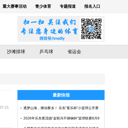
重大赛事活动
青少体育
专题报道
报名入口
沙滩排球
乒乓球
省运会
最新快报
07-21
逐梦山海，燃动黎乡！ 乐东“童乐杯”小篮球公开赛
火热开赛
2026年乐东黄流镇“金联兴不锈钢杯”篮球联赛8月8