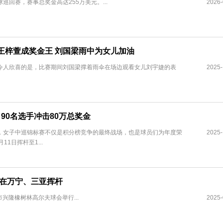
回赛，赛事总奖金高达255万美元。...
2026-
王梓萱成奖金王 刘国梁雨中为女儿加油
令人欣喜的是，比赛期间刘国梁撑着雨伞在场边观看女儿刘宇婕的表
2025-
 90名选手冲击80万总奖金
，女子中巡锦标赛不仅是积分榜竞争的最终战场，也是球员们为年度荣
2025-
1日挥杆至1...
0月在万宁、三亚挥杆
兴隆橡树林高尔夫球会举行...
2025-