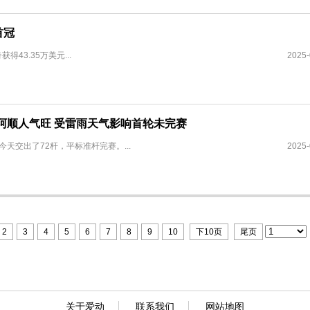
首冠
43.35万美元...
2025-
阿顺人气旺 受雷雨天气影响首轮未完赛
天交出了72杆，平标准杆完赛。...
2025-
2
3
4
5
6
7
8
9
10
下10页
尾页
关于爱动
联系我们
网站地图