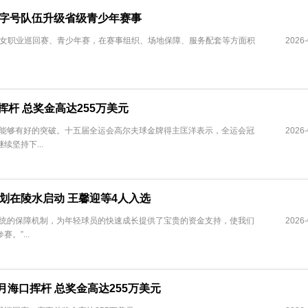
国字号队伍升级省级青少年赛事
男女职业巡回赛、青少年赛，在赛事组织、场地保障、服务配套等方面积
2026-
杆 总奖金高达255万美元
望今年能够有好的突破。十五届全运会高尔夫球金牌得主匡洋表示，全运会冠
2026-
坚持下...
计划在陵水启动 王馨迎等4人入选
系统的保障机制，为年轻球员的快速成长提供了宝贵的资金支持，使我们
2026-
。”...
赛3月海口挥杆 总奖金高达255万美元