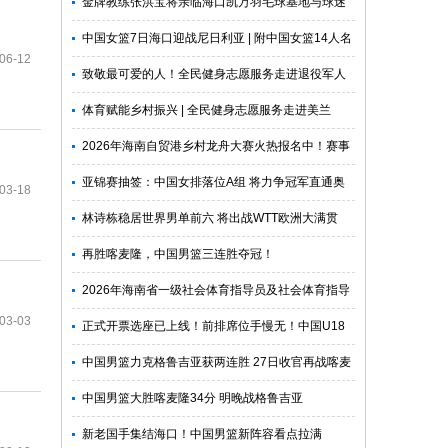
日开打
金牌教练张洪宝将亲临海口凯万羽毛球基地与球迷
见面
中国女篮7日海口迎战尼日利亚 | 附中国女篮14人名
06-12
单
致敬最可爱的人！全民健身志愿服务走进退役军人
社区
体育赋能乡村振兴 | 全民健身志愿服务走进美兰
2026年海南自贸港乡村龙舟大赛火热报名中！赛事
总奖金100万元
亚锦赛抽签：中国女排落位A组 将力争冠军直通奥
03-18
运会
林诗栋稳居世界男单前六 将出战WTT欧洲大满贯
再胜喀麦隆，中国男篮三连胜夺冠！
2026年海南省一级社会体育指导员及社会体育指导
03-03
员管理培训班于琼中顺利收官
正式开票选座已上线！前排席位手慢无！中国U18
男篮儋州主场等你来
中国男篮力克格鲁吉亚获两连胜 27日收官再战喀麦
隆
中国男篮大胜喀麦隆34分 明晚战格鲁吉亚
新老国手集结海口！中国男篮新阵容看点拉满