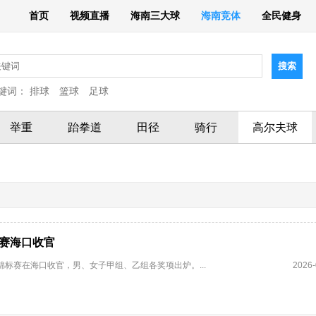
首页
视频直播
海南三大球
海南竞体
全民健身
键词：
排球
篮球
足球
举重
跆拳道
田径
骑行
高尔夫球
标赛海口收官
球锦标赛在海口收官，男、女子甲组、乙组各奖项出炉。...
2026-