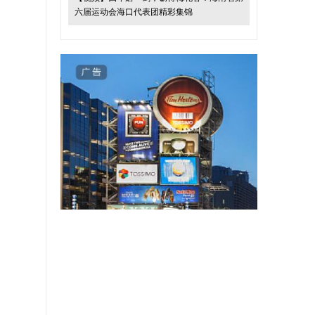
六届运动会海口代表团精彩集锦