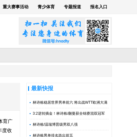
重大赛事活动
青少体育
专题报道
报名入口
最新快报
林诗栋稳居世界男单前六 将出战WTT欧洲大满
贯
3:2逆转摘金！林诗栋/蒯曼获全锦赛混双冠军
体育广
林诗栋/温瑞博晋级男双八强
年度收
林诗栋男单排名跌出前五