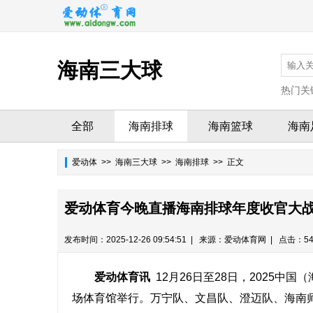
海南三大球
热门关
全部
海南排球
海南篮球
海南
爱动体
>>
海南三大球
>> 海南排球 >> 正文
爱动体育今晚直播海南排球年度收官大
发布时间：2025-12-26 09:54:51 | 来源：爱动体育网 | 点击：54
爱动体育讯
12月26日至28日，2025
场体育馆举行。万宁队、文昌队、澄迈队、海南