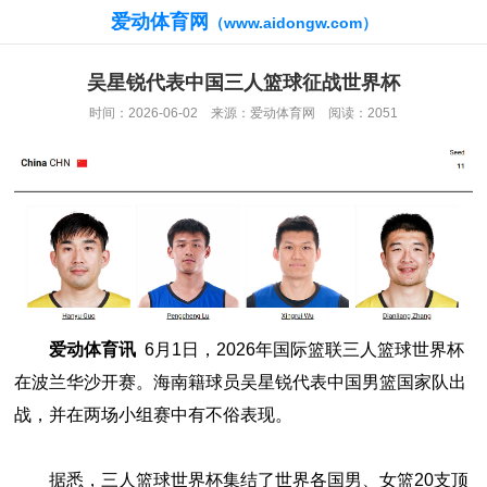
爱动体育网
（www.aidongw.com）
吴星锐代表中国三人篮球征战世界杯
时间：2026-06-02 来源：爱动体育网 阅读：2051
爱动体育讯
6月1日，2026年国际篮联三人篮球世界杯
在波兰华沙开赛。海南籍球员吴星锐代表中国男篮国家队出
战，并在两场小组赛中有不俗表现。
据悉，三人篮球世界杯集结了世界各国男、女篮20支顶