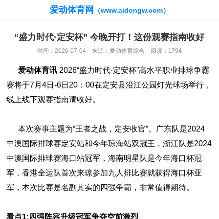
爱动体育网
（www.aidongw.com）
“盛力时代·定安杯” 今晚开打！这份观赛指南收好
时间：2026-07-04 来源：爱动体育综合 阅读：1794
爱动体育讯
2026“盛力时代·定安杯”高水平职业排球争霸
赛将于7月4日-6日20：00在定安县沿江公园灯光球场举行，
线上线下观赛指南请收好。
本次赛事主题为“王者之战，定安收官”。广东队是2024
中澳国际排球赛定安站和今年琼海站双冠王，浙江队是2024
中澳国际排球赛海口站冠军，海南明星队是今年海口杯冠
军，香港全运队首次来琼参加九人排比赛就获得海口杯亚
军，本次比赛是名副其实的四强争霸，非常值得期待。
看点1:
四强阵容升级冠军争夺空前激烈