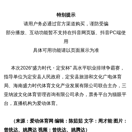
特别提示
请用户务必通过官方渠道购买，谨防受骗
部分播放、互动功能暂不支持在抖音网页版、抖音PC端使
用
具体可用功能请以页面展示为准
本次2026“盛力时代・定安杯” 高水平职业排球争霸赛，
指导单位为定安县人民政府，定安县旅游和文化广电体育
局、海南盛力时代体育文化产业发展有限公司联合主办，三
亚纳波文化体育管理咨询有限公司承办，票务平台为猫眼平
台，直播机构为爱动体育。
（来源：爱动体育网 编辑：陈茹茹 文字：周才能 图片：
曾统达、姚腾达 视频：曾统达、姚腾达）