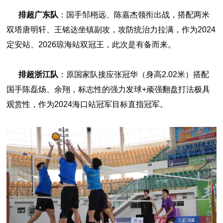
排超广东队
：国手邹栩远、陈嘉杰领衔出战，搭配两米
双塔唐明轩、王铭达坐镇副攻，攻防统治力拉满，作为2024
定安站、2026琼海站双冠王，此次是有备而来。
排超浙江队
：原国家队接应张冠华（身高2.02米）搭配
国手陈磊炀、余翔，标志性的强力发球+顽强翻盘打法极具
观赏性，作为2024海口站冠军目标直指冠军。