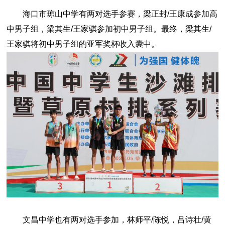
海口市琼山中学有两对选手参赛，梁正封/王康成参加高
中男子组，梁其生/王家骐参加初中男子组。最终，梁其生/
王家骐将初中男子组的亚军奖杯收入囊中。
文昌中学也有两对选手参加，林师平/陈悦，吕诗壮/黄