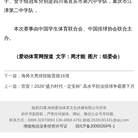
子、女子组冠军分别是四川省宜宾市第六中学队，重庆市江
津第二中学队，
本次赛事由中国学生体育联合会、中国排球协会联合主
办。
（爱动体育网报道 文字：周才能 图片：组委会）
下一篇：
海师大男排惊险晋级16强
上一篇：
官宣！2026“盛力时代・定安杯” 高水平职业排球争霸赛下月
版权归属:海南爱动体育文化传播有限公司所有
未经书面授权，严禁任何媒体、网站、微信公众号等转载。
联系方式：0898-32870893 136-4868-4781 邮箱:2636191431@qq.com
增值电信业务经营许可证
琼ICP备20000269号-1