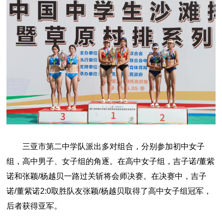
三亚市第二中学队派出多对组合，分别参加初中女子
组，高中男子、女子组的角逐。在高中女子组，吉子诺/董紫
诺和张颖/杨越贝一路过关斩将会师决赛。在决赛中，吉子
诺/董紫诺2:0取胜队友张颖/杨越贝取得了高中女子组冠军，
后者获得亚军。