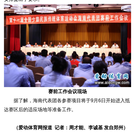
赛前工作会议现场
据了解，海南代表团各参赛项目将于9月6日开始进入抵
达赛区后的适应场地等准备工作。
（爱动体育网报道 记者：周才能、李诚基 发自郑州）