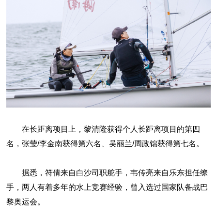
在长距离项目上，黎清隆获得个人长距离项目的第四
名，张莹/李金南获得第六名、吴丽兰/周政锦获得第七名。
据悉，符倩来自白沙
司职舵手
，韦传亮来自乐东担任缭
手，两人
有着多年的水上竞赛经验，曾入选过国家队备战巴
黎奥运会
。