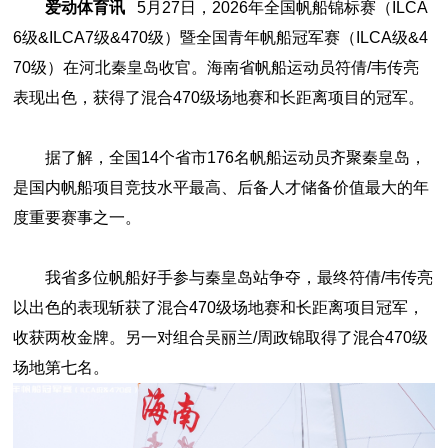
爱动体育讯
5月27日，2026年全国帆船锦标赛（ILCA
6级&ILCA7级&470级）暨全国青年帆船冠军赛（ILCA级&4
70级）在河北秦皇岛收官。海南省帆船运动员符倩/韦传亮
表现出色，获得了混合470级场地赛和长距离项目的冠军。
据了解，全国14个省市176名帆船运动员齐聚秦皇岛，
是国内帆船项目竞技水平最高、后备人才储备价值最大的年
度重要赛事之一。
我省多位帆船好手参与秦皇岛站争夺，最终符倩/韦传亮
以出色的表现斩获了混合470级场地赛和长距离项目冠军，
收获两枚金牌。另一对组合吴丽兰/周政锦取得了混合470级
场地第七名。