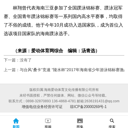
林翔曾代表海南三亚参加了全国蹼泳锦标赛、蹼泳冠军
赛、全国青年蹼泳锦标赛等一系列国内高水平赛事，均取得
了不俗的成绩。他于今年10月成功入选国家队，成为首位入
选该项目国家队的海南蹼泳选手。
（来源：爱动体育网综合 编辑：汤青选）
下一篇：没有了
上一篇：
与台风“桑卡”竞速 “陵水杯”2017年海南省少年游泳锦标赛激
版权归属:海南爱动体育文化传播有限公司所有
未经书面授权，严禁任何媒体、网站、微信公众号等转载。
联系方式：0898-32870893 136-4868-4781 邮箱:2636191431@qq.com
增值电信业务经营许可证
琼ICP备20000269号-1
新闻
视频
图集
搜索