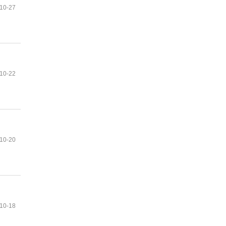
10-27
10-22
10-20
10-18