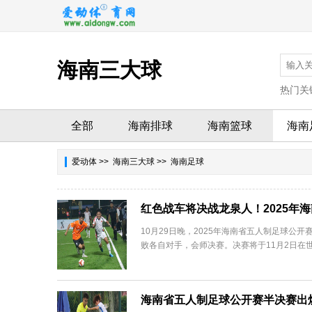
海南三大球
热门关
全部
海南排球
海南篮球
海南
爱动体
>>
海南三大球
>> 海南足球
红色战车将决战龙泉人！2025年
10月29日晚，2025年海南省五人制足球
败各自对手，会师决赛。决赛将于11月2日在世纪
海南省五人制足球公开赛半决赛出炉