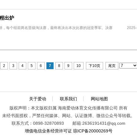
赛程出炉
比拼，每个组前两名晋级淘汰赛，最终将决出本次比赛的冠亚季军。决赛
2025-
2
3
4
5
6
7
8
9
10
下10页
尾页
关于爱动
联系我们
网站地图
版权声明：本文版权归属 海南爱动体育文化传播有限公司 所有
未经书面授权，严禁任何媒体、网站、认证微博、微信公众号等转载。
联系方式：0898-32870893 邮箱:2636191431@qq.com
增值电信业务经营许可证
琼ICP备20000269号