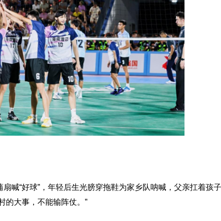
喊“好球”，年轻后生光膀穿拖鞋为家乡队呐喊，父亲扛着孩
村的大事，不能输阵仗。”