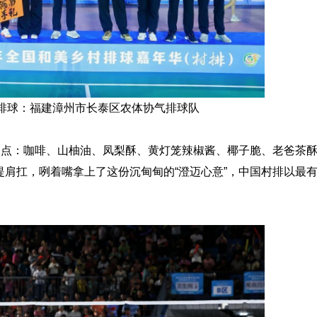
排球：福建漳州市长泰区农体协气排球队
点：咖啡、山柚油、凤梨酥、黄灯笼辣椒酱、椰子脆、老爸茶
肩扛，咧着嘴拿上了这份沉甸甸的“澄迈心意”，中国村排以最有