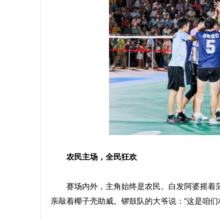
农民主场，全民狂欢
赛场内外，主角始终是农民。白发阿婆摇着蒲扇
亲敲着椰子壳助威。锣鼓队的大爷说：“这是咱们