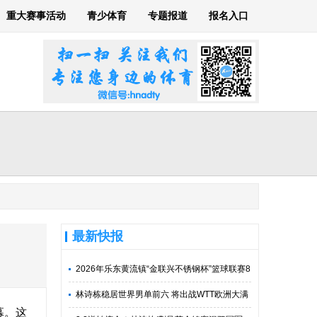
重大赛事活动
青少体育
专题报道
报名入口
最新快报
2026年乐东黄流镇“金联兴不锈钢杯”篮球联赛8
月8日开打
林诗栋稳居世界男单前六 将出战WTT欧洲大满
幕。这