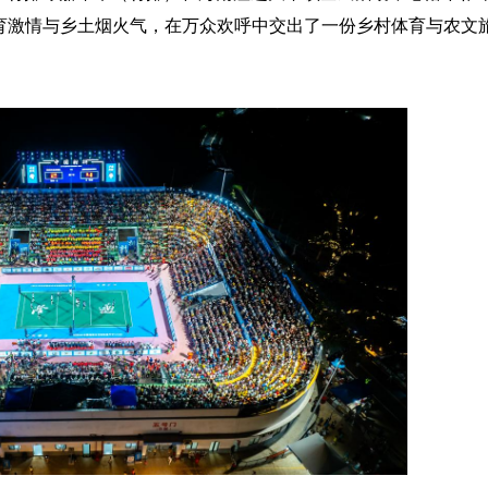
育激情与乡土烟火气，在万众欢呼中交出了一份乡村体育与农文