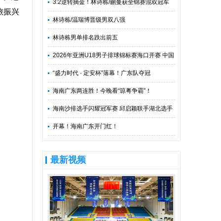
贯
3:2逆转摘金！林诗栋/蒯曼获全锦赛混双冠军
旅振兴
林诗栋/温瑞博晋级男双八强
林诗栋男单排名跌出前五
2026年亚洲U18男子排球锦标赛海口开赛 中国
队冲击世锦赛门票
“盛力时代 · 定安杯”落幕！广东队夺冠
海南广东两连胜！今晚看“琼粤争霸”！
海南沙排选手闪耀冠军赛 邱启颖联手湖北选手
夺金
开幕！海南广东开门红！
最新视频