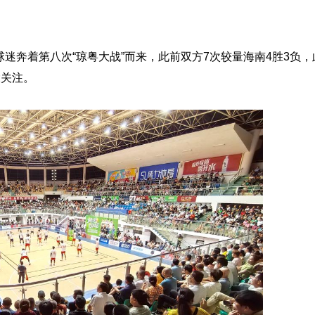
奔着第八次“琼粤大战”而来，此前双方7次较量海南4胜3负，
大关注。