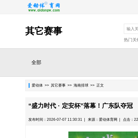
其它赛事
热门关
全部
爱动体
>>
其它赛事
>> 海南排球 >> 正文
“盛力时代 · 定安杯”落幕！广东队夺冠
发布时间：2026-07-07 11:30:31 | 来源：爱动体育网 | 点击：22