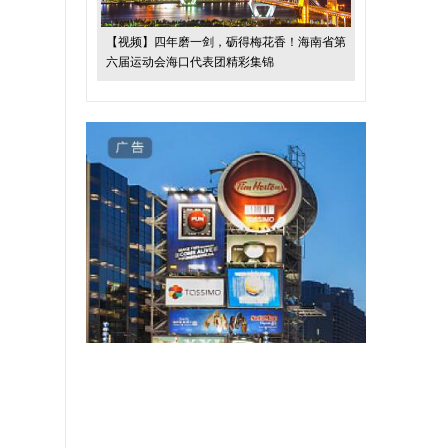
【视频】四年磨一剑，砺得梅花香！海南省第
六届运动会海口代表团精彩集锦