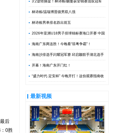
贯
3:2逆转摘金！林诗栋/蒯曼获全锦赛混双冠军
林诗栋/温瑞博晋级男双八强
林诗栋男单排名跌出前五
2026年亚洲U18男子排球锦标赛海口开赛 中国
队冲击世锦赛门票
海南广东两连胜！今晚看“琼粤争霸”！
海南沙排选手闪耀冠军赛 邱启颖联手湖北选手
夺金
开幕！海南广东开门红！
“盛力时代·定安杯” 今晚开打！这份观赛指南收
好
最新视频
在最后
：0胜