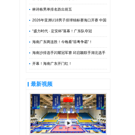
林诗栋男单排名跌出前五
2026年亚洲U18男子排球锦标赛海口开赛 中国
队冲击世锦赛门票
“盛力时代 · 定安杯”落幕！广东队夺冠
海南广东两连胜！今晚看“琼粤争霸”！
海南沙排选手闪耀冠军赛 邱启颖联手湖北选手
夺金
开幕！海南广东开门红！
最新视频