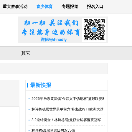
重大赛事活动
青少体育
专题报道
报名入口
其它
最新快报
2026年乐东黄流镇“金联兴不锈钢杯”篮球联赛8
月8日开打
林诗栋稳居世界男单前六 将出战WTT欧洲大满
贯
3:2逆转摘金！林诗栋/蒯曼获全锦赛混双冠军
林诗栋/温瑞博晋级男双八强