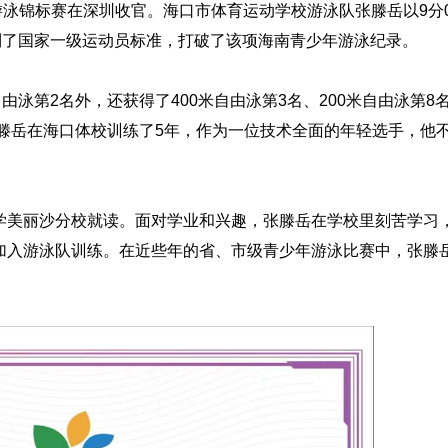
游泳锦标赛在深圳收官。海口市体育运动学校游泳队张滕岳以9分0
名，达到了国家一级运动员标准，打破了该项海南青少年游泳纪录。
泳第2名外，还获得了400米自由泳第3名、200米自由泳第8
张滕岳在海口体校训练了5年，作为一位技术全面的年轻选手，他
美丽沙分校就读。面对学业和兴趣，张滕岳在学校里刻苦学习
加入游泳队训练。在近些年的省、市级青少年游泳比赛中，张滕