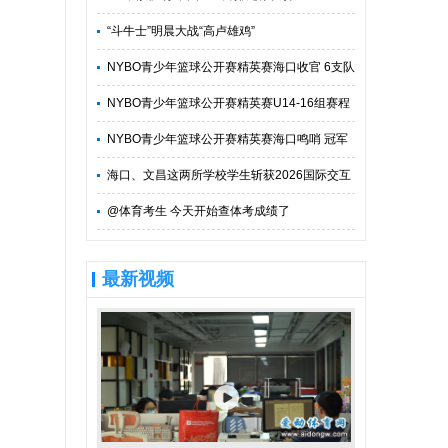
“斗牛士”明晨大战“高卢雄鸡”
NYBO青少年篮球公开赛精英赛海口收官 6支队
伍出征全国总决赛
NYBO青少年篮球公开赛精英赛U14-16组赛程
出炉
NYBO青少年篮球公开赛精英赛海口鸣哨 冠军
队7月代表海南出征全国总决赛
海口、文昌这两所学校学生斩获2026国际交互
绳大奖赛金奖
@体育考生 今天开始查体考成绩了
最新视频