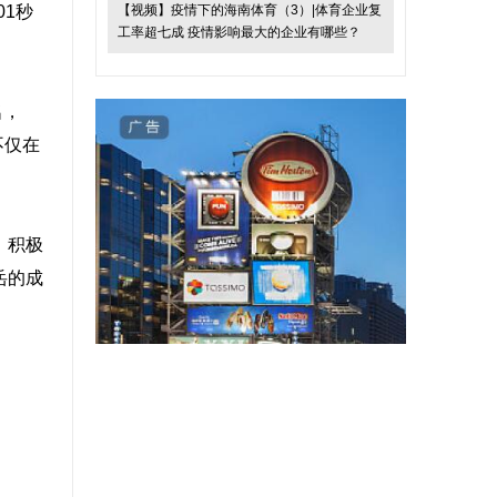
1秒
【视频】疫情下的海南体育（3）|体育企业复
工率超七成 疫情影响最大的企业有哪些？
名，
不仅在
，积极
岳的成