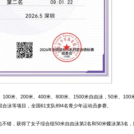
米、200米、400米、800米、1500米自由泳，50米、100
人混合泳等项目，全国61支队894名青少年运动员参赛。
错，获得了女子综合组50米自由泳第2名和50米蝶泳第3名，