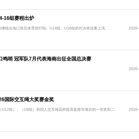
4-16组赛程出炉
继续在海口珠玑体育馆打响。U14组、U16组的对决将连番上演。...
2026-
口鸣哨 冠军队7月代表海南出征全国总决赛
2026-
26国际交互绳大奖赛金奖
U12组）、（U9组）和四人交互绳花样提高套路等项目的一等奖和二
2026-