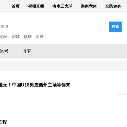
首页
视频直播
海南三大球
海南竞体
全民健身
键词：
排球
篮球
足球
体考
其它
慢无！中国U18男篮儋州主场等你来
2026-
征程