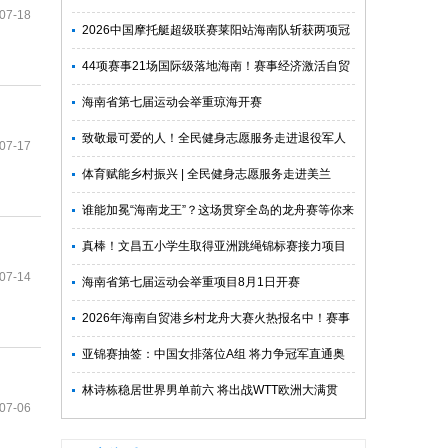
07-18
2026中国摩托艇超级联赛莱阳站海南队斩获两项冠
军
44项赛事21场国际级落地海南！赛事经济激活自贸
港文体旅消费新动能
海南省第七届运动会举重琼海开赛
致敬最可爱的人！全民健身志愿服务走进退役军人
07-17
社区
体育赋能乡村振兴 | 全民健身志愿服务走进美兰
谁能加冕“海南龙王”？这场贯穿全岛的龙舟赛等你来
战！
真棒！文昌五小学生取得亚洲跳绳锦标赛接力项目
07-14
冠军
海南省第七届运动会举重项目8月1日开赛
2026年海南自贸港乡村龙舟大赛火热报名中！赛事
总奖金100万元
亚锦赛抽签：中国女排落位A组 将力争冠军直通奥
运会
林诗栋稳居世界男单前六 将出战WTT欧洲大满贯
07-06