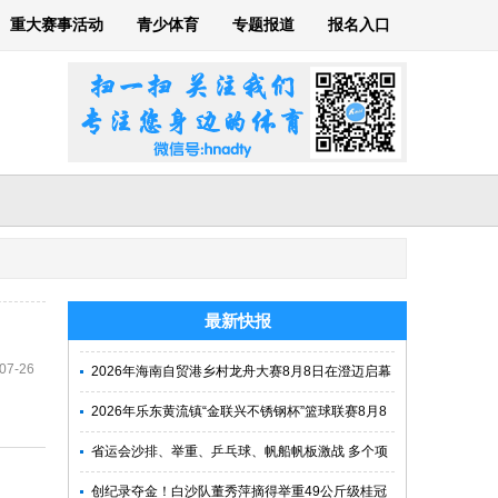
重大赛事活动
青少体育
专题报道
报名入口
最新快报
07-26
2026年海南自贸港乡村龙舟大赛8月8日在澄迈启幕
2026年乐东黄流镇“金联兴不锈钢杯”篮球联赛8月8
日开打
省运会沙排、举重、乒乓球、帆船帆板激战 多个项
目冠军产生
创纪录夺金！白沙队董秀萍摘得举重49公斤级桂冠