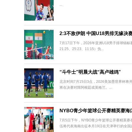
...
2:3不敌伊朗 中国U18男排无缘决
7月17日下午，2026年亚洲U18男子排球锦标赛
21:25、25:23、11:15）负...
“斗牛士”明晨大战“高卢雄鸡”
北京时间7月15日3点，2026美加墨世界
将在决赛对阵阿根廷或英格兰。...
NYBO青少年篮球公开赛精英赛海
7月5日下午，NYBO青少年篮球公开赛精英赛
伍将代表海南出征本月19日在天津举行的全国总决