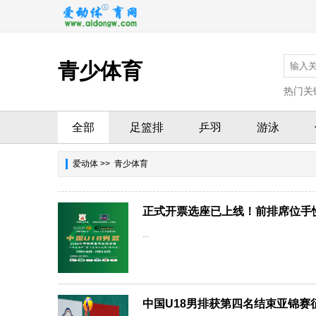
青少体育
热门关
全部
足篮排
乒羽
游泳
爱动体
>> 青少体育
正式开票选座已上线！前排席位手
...
中国U18男排获第四名结束亚锦赛