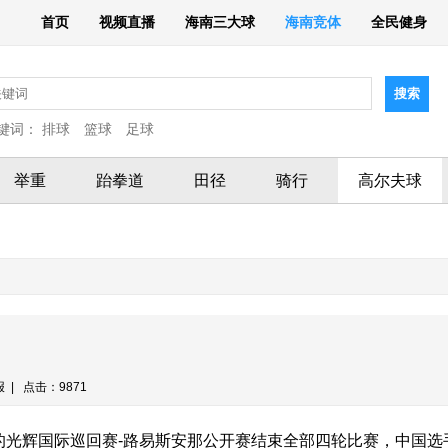
首页
视频直播
海南三大球
海南竞体
全民健身
键词：
排球
篮球
足球
举重
跆拳道
田径
骑行
高尔夫球
报 | 点击：9871
行的光辉国际巡回赛-路易斯安那公开赛结束全部四轮比赛，中国选