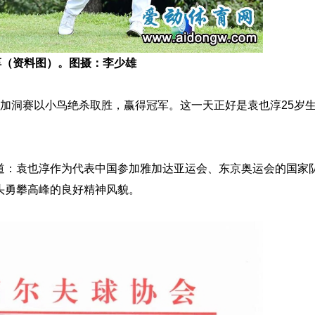
淳（资料图）。图摄：李少雄
洞赛以小鸟绝杀取胜，赢得冠军。这一天正好是袁也淳25岁
。
道：袁也淳作为代表中国参加雅加达亚运会、东京奥运会的国家
头勇攀高峰的良好精神风貌。