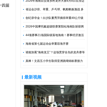
2026年海南自贸港乡村龙舟大赛8月8日在澄迈
十四届
启幕
省运会沙排、举重、乒乓球、帆船帆板激战 多
个项目冠军产生
创纪录夺金！白沙队董秀萍摘得举重49公斤级
桂冠
2026中国摩托艇超级联赛莱阳站海南队斩获两
项冠军
44项赛事21场国际级落地海南！赛事经济激活
自贸港文体旅消费新动能
海南省第七届运动会举重琼海开赛
谁能加冕“海南龙王”？这场贯穿全岛的龙舟赛等
你来战！
真棒！文昌五小学生取得亚洲跳绳锦标赛接力
项目冠军
最新视频