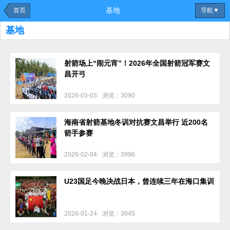
基地
首页
导航▼
基地
射箭场上“闹元宵”！2026年全国射箭冠军赛文
昌开弓
2026-03-03
浏览：3090
海南省射箭基地冬训对抗赛文昌举行 近200名
箭手参赛
2026-02-04
浏览：3996
U23国足今晚决战日本，曾连续三年在海口集训
2026-01-24
浏览：3945