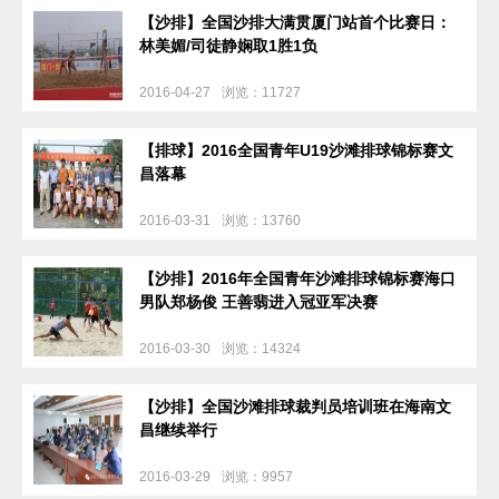
【沙排】全国沙排大满贯厦门站首个比赛日：
林美媚/司徒静娴取1胜1负
2016-04-27
浏览：11727
【排球】2016全国青年U19沙滩排球锦标赛文
昌落幕
2016-03-31
浏览：13760
【沙排】2016年全国青年沙滩排球锦标赛海口
男队郑杨俊 王善翡进入冠亚军决赛
2016-03-30
浏览：14324
【沙排】全国沙滩排球裁判员培训班在海南文
昌继续举行
2016-03-29
浏览：9957