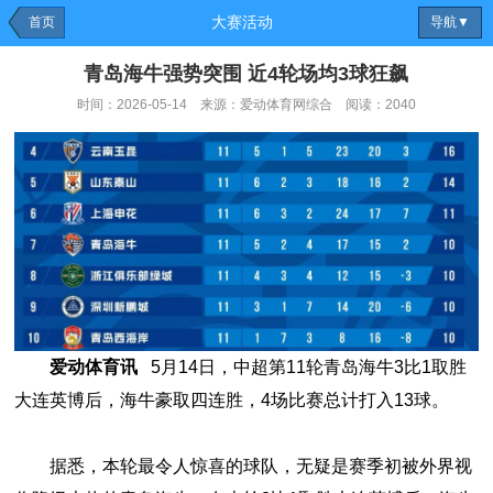
大赛活动
首页
导航▼
​青岛海牛强势突围 近4轮场均3球狂飙​
时间：2026-05-14 来源：爱动体育网综合 阅读：2040
爱动体育讯
5月14日，中超第11轮青岛海牛3比1取胜
大连英博后，海牛豪取四连胜，4场比赛总计打入13球。
据悉，本轮最令人惊喜的球队，无疑是赛季初被外界视