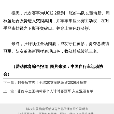
据悉，此次赛事为UCI2.2级别，张好与队友董海新、周
秋盈配合强势进入突围集团，并牢牢掌握比赛主动权，在对
手严密封锁之下撕开突破口。并穿上黄色领骑衫。
最终，张好顶住全场围剿，成功守住黄衫，勇夺总成绩
冠军。队友董海新同样表现出色，收获总成绩第三名。
（爱动体育综合报道 图片来源：中国自行车运动协
会）
下一篇：
封关后首秀！全球20支车队角逐2026环岛赛
上一篇：
张好夺全国锦标赛个人计时赛冠军 入选亚运名单
版权归属:海南爱动体育文化传播有限公司所有
未经书面授权，严禁任何媒体、网站、微信公众号等转载。