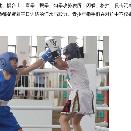
。擂台上，直拳、摆拳、勾拳攻势凌厉，闪躲、格挡、反击沉
拳都凝聚着平日训练的汗水与毅力。青少年拳手们在对抗中不仅
。