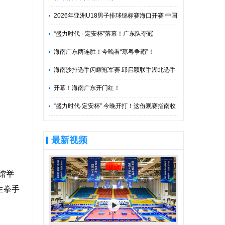
2026年亚洲U18男子排球锦标赛海口开赛 中国
队冲击世锦赛门票
“盛力时代 · 定安杯”落幕！广东队夺冠
海南广东两连胜！今晚看“琼粤争霸”！
海南沙排选手闪耀冠军赛 邱启颖联手湖北选手
夺金
开幕！海南广东开门红！
“盛力时代·定安杯” 今晚开打！这份观赛指南收
好
最新视频
馆举
生拳手