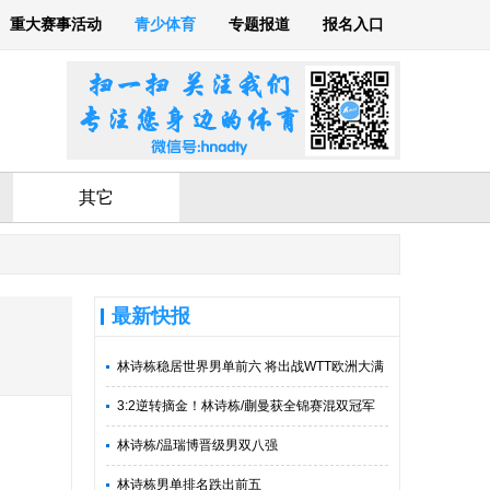
重大赛事活动
青少体育
专题报道
报名入口
其它
最新快报
林诗栋稳居世界男单前六 将出战WTT欧洲大满
贯
3:2逆转摘金！林诗栋/蒯曼获全锦赛混双冠军
林诗栋/温瑞博晋级男双八强
林诗栋男单排名跌出前五