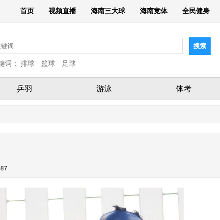
首页
视频直播
海南三大球
海南竞体
全民健身
键词：
排球
篮球
足球
乒羽
游泳
体考
87