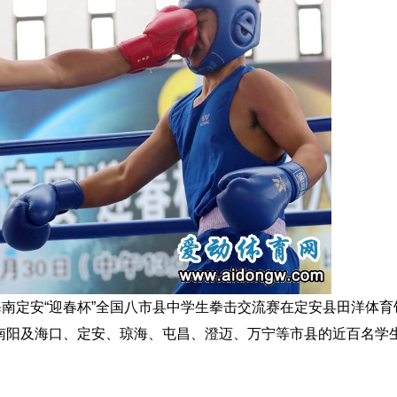
届海南定安“迎春杯”全国八市县中学生拳击交流赛在定安县田洋体育
南阳及海口、定安、琼海、屯昌、澄迈、万宁等市县的近百名学