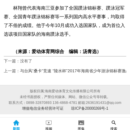
林翔曾代表海南三亚参加了全国蹼泳锦标赛、蹼泳冠军
赛、全国青年蹼泳锦标赛等一系列国内高水平赛事，均取得
了不俗的成绩。他于今年10月成功入选国家队，成为首位入
选该项目国家队的海南蹼泳选手。
（来源：爱动体育网综合 编辑：汤青选）
下一篇：没有了
上一篇：
与台风“桑卡”竞速 “陵水杯”2017年海南省少年游泳锦标赛激
版权归属:海南爱动体育文化传播有限公司所有
未经书面授权，严禁任何媒体、网站、微信公众号等转载。
联系方式：0898-32870893 136-4868-4781 邮箱:2636191431@qq.com
增值电信业务经营许可证
琼ICP备20000269号-1
新闻
视频
图集
搜索