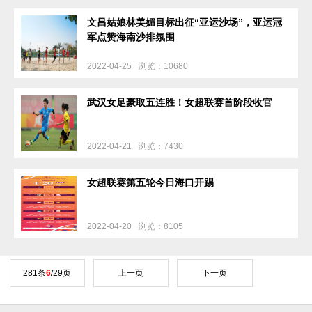
文昌姑娘林美媚目标出征“亚运沙场”，亚运冠
军点赞海南沙排氛围
2022-04-25
浏览：10680
武汉女足豪取五连胜！女超联赛首阶段收官
2022-04-21
浏览：7430
女超联赛第五轮今日海口开踢
2022-04-20
浏览：8105
281条
6
/29页
上一页
下一页