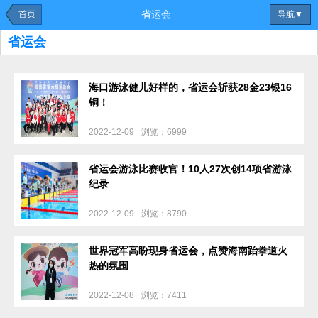
省运会
首页
导航▼
省运会
海口游泳健儿好样的，省运会斩获28金23银16
铜！
2022-12-09
浏览：6999
省运会游泳比赛收官！10人27次创14项省游泳
纪录
2022-12-09
浏览：8790
世界冠军高盼现身省运会，点赞海南跆拳道火
热的氛围
2022-12-08
浏览：7411