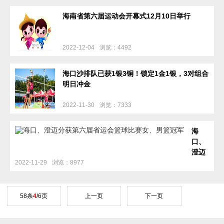
海南省第六届运动会开幕式12月10日举行
2022-12-04
浏览：4492
海口沙排队已获1银3铜！锁定1金1银，3对组合
明日冲金
2022-11-30
浏览：7333
海
口、
澄迈
分获
2022-11-29
浏览：8977
第六
届省
运会
58条
4
/6页
上一页
下一页
篮球
比赛