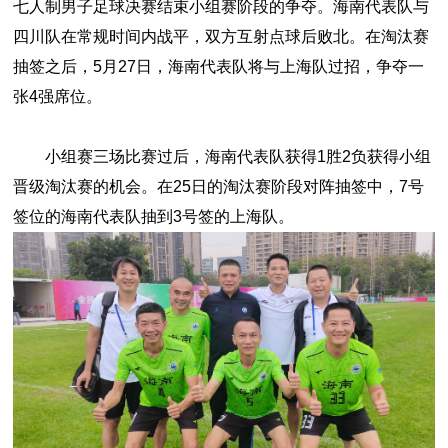
七人制男子足球决赛结束小组赛阶段的争夺。海南代表队与
四川队在常规时间内战平，双方互射点球后败北。在淘汰赛
抽签之后，5月27日，海南代表队将与上海队过招，争夺一
张4强席位。
小组赛三场比赛过后，海南代表队获得1胜2负获得小组
晋级淘汰赛的机会。在25日的淘汰赛阶段对阵抽签中，7号
签位的海南代表队抽到3号签的上海队。