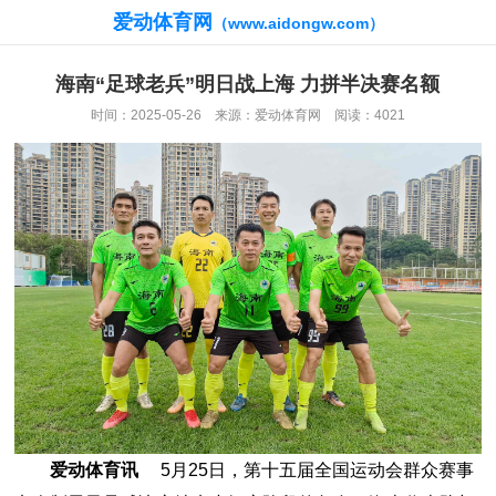
爱动体育网
（www.aidongw.com）
海南“足球老兵”明日战上海 力拼半决赛名额
时间：2025-05-26 来源：爱动体育网 阅读：4021
爱动体育讯
5月25日，第十五届全国运动会群众赛事