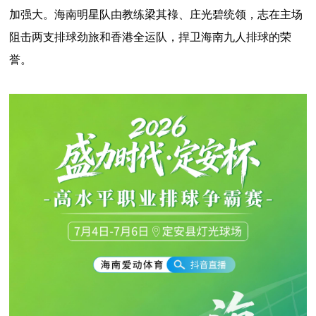
加强大。海南明星队由教练梁其䘵、庄光碧统领，志在主场
阻击两支排球劲旅和香港全运队，捍卫海南九人排球的荣
誉。