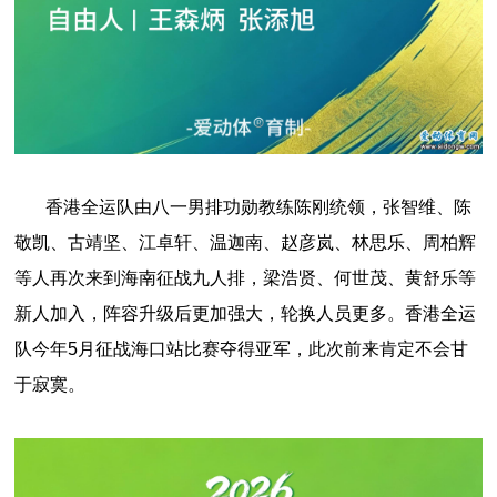
香港全运队由八一男排功勋教练陈刚统领，张智维、陈
敬凯、古靖坚、江卓轩、温迦南、赵彦岚、林思乐、周柏辉
等人再次来到海南征战九人排，梁浩贤、何世茂、黄舒乐等
新人加入，阵容升级后更加强大，轮换人员更多。香港全运
队今年5月征战海口站比赛夺得亚军，此次前来肯定不会甘
于寂寞。