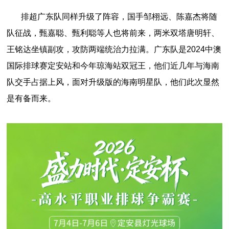
排超广东队同样升级了阵容，国手邹栩远、陈嘉杰将随
队征战，甄嘉聪、甄利聪等人也将前来，两米双塔唐明轩、
王铭达坐镇副攻，攻防两端统治力拉满。广东队是2024中澳
国际排球赛定安站和今年琼海站双冠王，他们近几年与海南
队交手占据上风，面对升级版的海南明星队，他们此次显然
是有备而来。