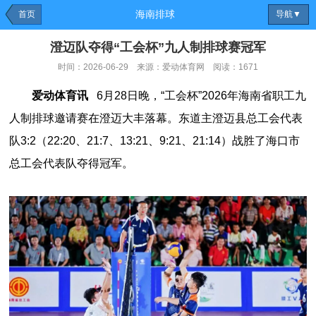
海南排球
首页
导航▼
澄迈队夺得“工会杯”九人制排球赛冠军
时间：2026-06-29 来源：爱动体育网 阅读：1671
爱动体育讯
6月28日晚，“工会杯”2026年海南省职工九
人制排球邀请赛在澄迈大丰落幕。东道主澄迈县总工会代表
队3:2（22:20、21:7、
13
:
21
、
9
:
21
、21:14）战胜了海口市
总工会代表队夺得冠军。