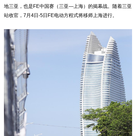
地三亚，也是FE中国赛（三亚—上海）的揭幕战。随着三亚
站收官，7月4日-5日FE电动方程式将移师上海进行。