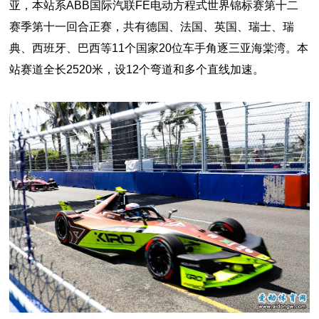
亚，本站系ABB国际汽联FE电动方程式世界锦标赛第十二
赛季第十一回合正赛，共有德国、法国、英国、瑞士、瑞
典、西班牙、巴西等11个国家20位车手角逐三亚海棠湾。本
站赛道全长2520米，设12个弯道和多个直线加速。