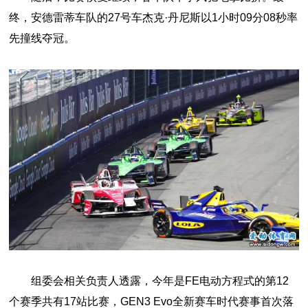
终，安德雷蒂车队的27号车杰克·丹尼斯以1小时09分08秒率
先撞线夺冠。
组委会相关负责人透露，今年是FE电动方程式的第12
个赛季共有17站比赛，GEN3 Evo全新赛车时代赛事首次落