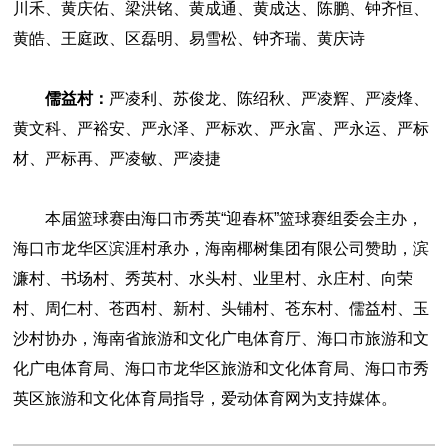
川禾、黄庆佑、梁洪铭、黄成通、黄成达、陈鹏、钟齐恒、
黄皓、王庭政、区磊明、易雪松、钟齐瑞、黄庆诗
儒益村：
严凌利、苏俊龙、陈绍秋、严凌辉、严凌烽、
黄文科、严裕安、严永泽、严标欢、严永富、严永运、严标
材、严标再、严凌敏、严凌捷
本届篮球赛由海口市秀英“迎春杯”篮球赛组委会主办，
海口市龙华区滨涯村承办，海南椰树集团有限公司赞助，滨
濂村、书场村、秀英村、水头村、业里村、永庄村、向荣
村、周仁村、苍西村、新村、头铺村、苍东村、儒益村、玉
沙村协办，海南省旅游和文化广电体育厅、海口市旅游和文
化广电体育局、海口市龙华区旅游和文化体育局、海口市秀
英区旅游和文化体育局指导，爱动体育网为支持媒体。