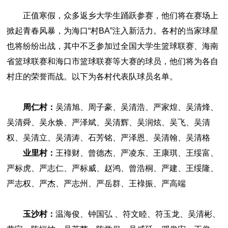
正值寒假，众多返乡大学生踊跃参赛，他们将在赛场上
掀起青春风暴，为海口“村BA”注入新活力。各村的当家球星
也将纷纷出战，其中不乏参加过全国大学生篮球联赛、海南
省篮球联赛和海口市篮球联赛等大赛的球员，他们将为各自
村庄的荣誉而战。以下为各村代表队球员名单。
周仁村：
吴清旭、周子豪、吴清浩、严家煌、吴清烽、
吴清舜、吴永焕、严泽斌、吴清辉、吴润炫、吴飞、吴清
权、吴清立、吴清涛、石芳铭、严泽恩、吴清翰、吴清格
业里村：
王䘵财、曾德杰、严凌东、王康琪、王绥富、
严标虎、严志仁、严标威、赵鸿、曾浩桐、严建、王绥隆、
严志权、严杰、严志州、严岳群、王䘵振、严高端
玉沙村：
温海俊、钟国弘 、符文睦、符玉龙、吴清彬、