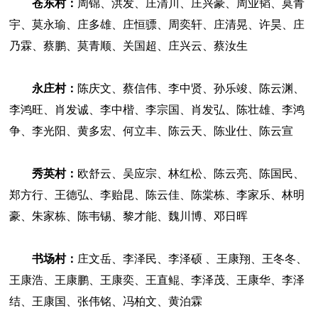
苍东村：
周锦、洪发、庄清川、庄兴豪、周业韬、莫青
宇、莫永瑜、庄多雄、庄恒骠、周奕轩、庄清晃、许昊、庄
乃霖、蔡鹏、莫青顺、关国超、庄兴云、蔡汝生
永庄村：
陈庆文、蔡信伟、李中贤、孙乐竣、陈云渊、
李鸿旺、肖发诚、李中楷、李宗国、肖发弘、陈壮雄、李鸿
争、李光阳、黄多宏、何立丰、陈云天、陈业仕、陈云宣
秀英村：
欧舒云、吴应宗、林红松、陈云亮、陈国民、
郑方行、王德弘、李贻昆、陈云佳、陈棠栋、李家乐、林明
豪、朱家栋、陈韦锡、黎才能、魏川博、邓日晖
书场村：
庄文岳、李泽民、李泽硕 、王康翔、王冬冬、
王康浩、王康鹏、王康奕、王直鲲、李泽茂、王康华、李泽
结、王康国、张伟铭、冯柏文、黄泊霖