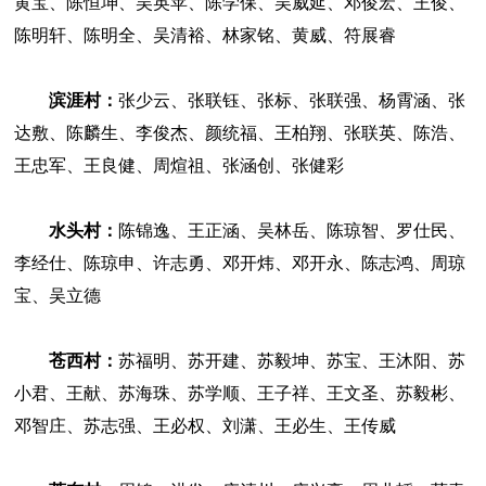
黄宝、陈恒坤、吴英苹、陈学保、吴威延、邓俊宏、王俊、
陈明轩、陈明全、吴清裕、林家铭、黄威、符展睿
滨涯村：
张少云、张联钰、张标、张联强、杨霄涵、张
达敷、陈麟生、李俊杰、颜统福、王柏翔、张联英、陈浩、
王忠军、王良健、周煊祖、张涵创、张健彩
水头村：
陈锦逸、王正涵、吴林岳、陈琼智、罗仕民、
李经仕、陈琼申、许志勇、邓开炜、邓开永、陈志鸿、周琼
宝、吴立德
苍西村：
苏福明、苏开建、苏毅坤、苏宝、王沐阳、苏
小君、王献、苏海珠、苏学顺、王子祥、王文圣、苏毅彬、
邓智庄、苏志强、王必权、刘潇、王必生、王传威