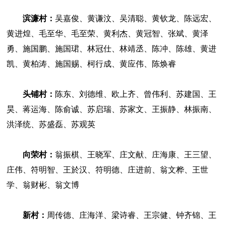
滨濂村：
吴嘉俊、黄谦汶、吴清聪、黄钦龙、陈远宏、
黄进煌、毛至华、毛至荣、黄利杰、黄冠智、张斌、黄泽
勇、施国鹏、施国珺、林冠仕、林靖丞、陈冲、陈雄、黄进
凯、黄柏涛、施国赐、柯行成、黄应伟、陈焕睿
头铺村：
陈东、刘德维、欧上齐、曾伟利、苏建国、王
昊、蒋运海、陈俞诚、苏启瑞、苏家文、王振静、林振南、
洪泽统、苏盛磊、苏观英
向荣村：
翁振棋、王晓军、庄文献、庄海康、王三望、
庄伟、符明智、王於汉、符明德、庄进前、翁文桦、王世
学、翁财彬、翁文博
新村：
周传德、庄海洋、梁诗睿、王宗健、钟齐锦、王