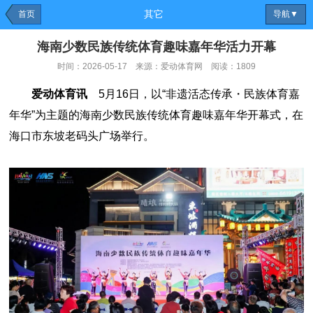
其它
首页
导航▼
海南少数民族传统体育趣味嘉年华活力开幕
时间：2026-05-17 来源：爱动体育网 阅读：1809
爱动体育讯
5月16日，以“非遗活态传承・民族体育嘉
年华”为主题的海南少数民族传统体育趣味嘉年华开幕式，在
海口市东坡老码头广场举行。