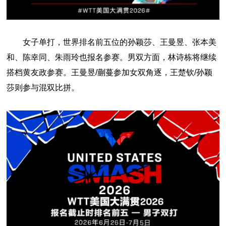
女子单打，世界排名前五位的孙颖莎、王曼昱、张本美
和、陈幸同、朱雨玲也报名参赛。男双方面，林诗栋将继续
搭档黄友政参赛。王曼昱/蒯蔓参加女双角逐，王楚钦/孙颖
莎则参与混双比拼。